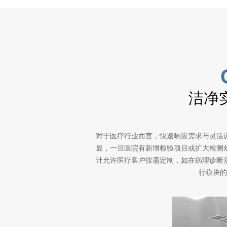
洁净
请您留言
您可直接拨打电话或添加微信:
187 1852 8788（黄先生）
对于医疗行业而言，快速响应需求与灵活
180 1709 5897（上海办事处）
显，一旦医院有新增检验项目或扩大检测
计允许医疗客户按需定制，如在病理诊断
行模块的