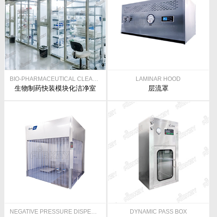
BIO-PHARMACEUTICAL CLEAN ROOM
LAMINAR HOOD
生物制药快装模块化洁净室
层流罩
NEGATIVE PRESSURE DISPENSING BOOTH
DYNAMIC PASS BOX