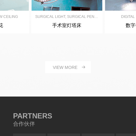
W CEILING
SURGICAL LIGHT, SURGICAL PENDANT, SURGICAL BED
DIGITA
花
手术室灯塔床
数字
VIEW MORE
PARTNERS
合作伙伴